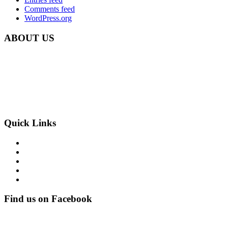
Comments feed
WordPress.org
ABOUT US
Carbon Clean Ltd.
181 Forest Road,
Hainault, Essex
IG6 3HZ
Phone: +44 203 507 0175
E-mail:
info@carbon-clean.co.uk
Quick Links
Press & Media
Videos
News
Contact
PRIVACY POLICY
Find us on Facebook