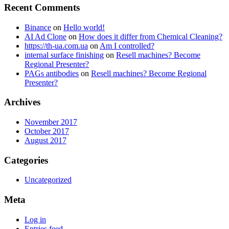
Recent Comments
Binance
on
Hello world!
AI Ad Clone
on
How does it differ from Chemical Cleaning?
https://th-ua.com.ua
on
Am I controlled?
internal surface finishing
on
Resell machines? Become
Regional Presenter?
PAGs antibodies
on
Resell machines? Become Regional
Presenter?
Archives
November 2017
October 2017
August 2017
Categories
Uncategorized
Meta
Log in
Entries feed